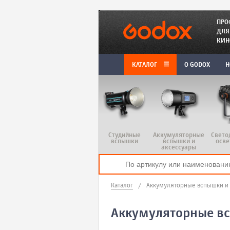
ПРО
ДЛЯ
КИН
КАТАЛОГ
O GODOX
Н
Студийные
Аккумуляторные
Свето
вспышки
вспышки и
осве
аксессуары
Каталог
/
Аккумуляторные вспышки и 
Аккумуляторные вс