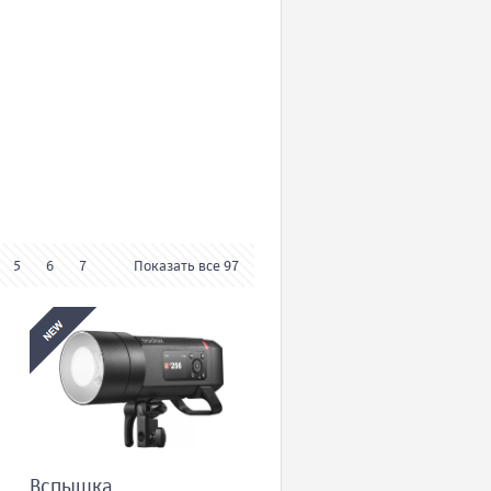
5
6
7
Показать все 97
Вспышка