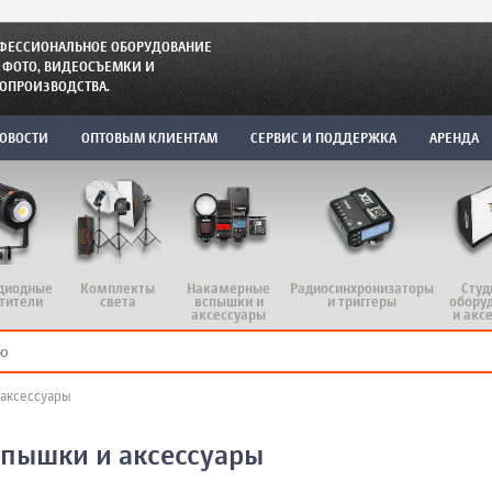
ФЕССИОНАЛЬНОЕ ОБОРУДОВАНИЕ
 ФОТО, ВИДЕОСЪЕМКИ И
ОПРОИЗВОДСТВА.
ОВОСТИ
ОПТОВЫМ КЛИЕНТАМ
СЕРВИС И ПОДДЕРЖКА
АРЕНДА
диодные
Комплекты
Радиосинхронизаторы
Студ
Накамерные
тители
света
и триггеры
обору
вспышки и
и акс
аксессуары
аксессуары
пышки и аксессуары