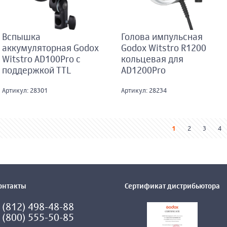
Вспышка
Голова импульсная
аккумуляторная Godox
Godox Witstro R1200
Witstro AD100Pro с
кольцевая для
поддержкой TTL
AD1200Pro
Артикул: 28301
Артикул: 28234
1
2
3
4
онтакты
Сертификат дистрибьютора
 (812) 498-48-88
 (800) 555-50-85