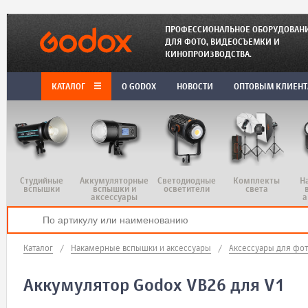
ПРОФЕССИОНАЛЬНОЕ ОБОРУДОВАН
ДЛЯ ФОТО, ВИДЕОСЪЕМКИ И
КИНОПРОИЗВОДСТВА.
КАТАЛОГ
O GODOX
НОВОСТИ
ОПТОВЫМ КЛИЕН
Студийные
Аккумуляторные
Светодиодные
Комплекты
Н
вспышки
вспышки и
осветители
света
аксессуары
а
Каталог
/
Накамерные вспышки и аксессуары
/
Аксессуары для фо
Аккумулятор Godox VB26 для V1