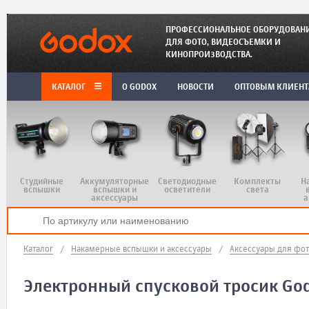
ПРОФЕССИОНАЛЬНОЕ ОБОРУДОВАН
ДЛЯ ФОТО, ВИДЕОСЪЕМКИ И
КИНОПРОИЗВОДСТВА.
КАТАЛОГ
O GODOX
НОВОСТИ
ОПТОВЫМ КЛИЕН
Студийные
Аккумуляторные
Светодиодные
Комплекты
Н
вспышки
вспышки и
осветители
света
аксессуары
а
Каталог
/
Накамерные вспышки и аксессуары
/
Аксессуары для фо
Электронный спусковой тросик God