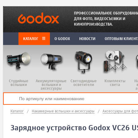
ПРОФЕССИОНАЛЬНОЕ ОБОРУДОВАН
ДЛЯ ФОТО, ВИДЕОСЪЕМКИ И
КИНОПРОИЗВОДСТВА.
КАТАЛОГ
O GODOX
НОВОСТИ
ОПТОВЫМ КЛИЕН
Студийные
Аккумуляторные
Светодиодные
Комплекты
Н
вспышки
вспышки и
осветители
света
аксессуары
а
Каталог
/
Накамерные вспышки и аксессуары
/
Аксессуары для фо
Зарядное устройство Godox VC26 U