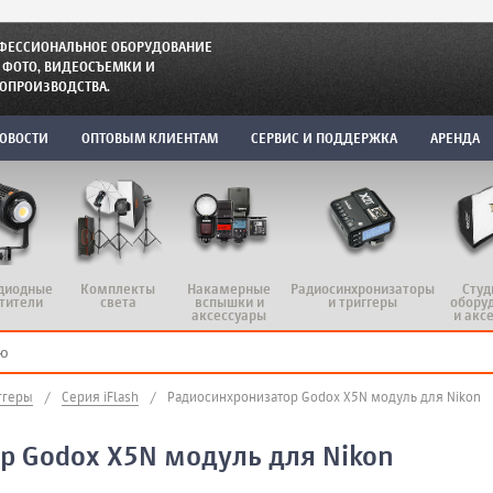
ФЕССИОНАЛЬНОЕ ОБОРУДОВАНИЕ
 ФОТО, ВИДЕОСЪЕМКИ И
ОПРОИЗВОДСТВА.
ОВОСТИ
ОПТОВЫМ КЛИЕНТАМ
СЕРВИС И ПОДДЕРЖКА
АРЕНДА
диодные
Комплекты
Радиосинхронизаторы
Студ
Накамерные
тители
света
и триггеры
обору
вспышки и
и акс
аксессуары
ггеры
/
Серия iFlash
/
Радиосинхронизатор Godox X5N модуль для Nikon
р Godox X5N модуль для Nikon