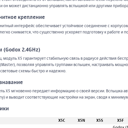
ии он может дистанционно управлять вспышкой или другими прибора
нитное крепление
нитный интерфейс обеспечивает устойчивое соединение с корпусом
 легко снимается, что существенно ускоряет подготовку к работе и 
 (Godox 2.4GHz)
, модуль X5 гарантирует стабильную связь в радиусе действия бесп
 (Master), позволяя управлять группами вспышек, настраивать мощн
 световые схемы быстро и надежно.
знавание
ль X5 мгновенно передает информацию о своей версии. Вспышка ав
ny) и выводит соответствующие настройки на экран, сводя к миниму
тики
X5C
X5N
X5S
X5F
Godox i