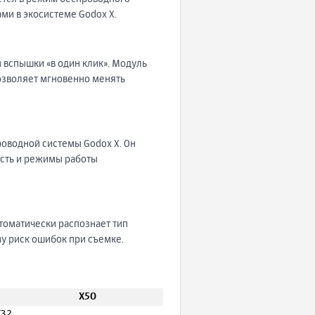
ми в экосистеме Godox X.
 вспышки «в один клик». Модуль
позволяет мгновенно менять
роводной системы Godox X. Он
ость и режимы работы
томатически распознает тип
му риск ошибок при съемке.
X5O
T32