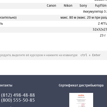
Canon
Nikon
Sony
Fujifilm
Аккумулятор 3.
изительно)
макс. 80 м (макс. 20 м при р
ль
2.4ГГ
32х32х2
23 г
ctrl + Enter
продукта, выделите её курсором и нажмите на клавиатуре
онтакты
Сертификат дистрибьютора
 (812) 498-48-88
 (800) 555-50-85