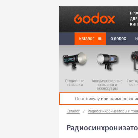
ПРО
ДЛЯ
КИН
КАТАЛОГ
O GODOX
Н
Студийные
Аккумуляторные
Свето
вспышки
вспышки и
осве
аксессуары
Каталог
/
Радиосинхронизаторы и три
Радиосинхронизато