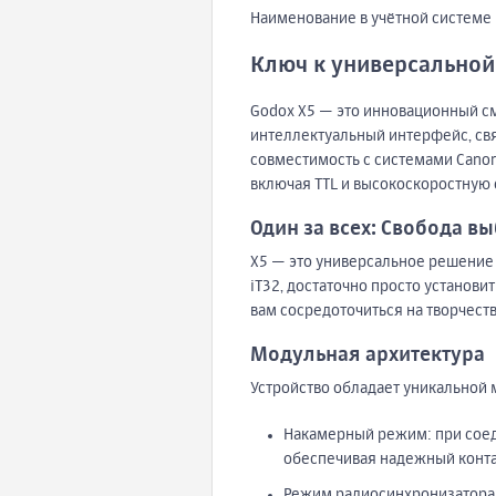
Наименование в учётной системе 
Ключ к универсальной
Godox X5 — это инновационный см
интеллектуальный интерфейс, св
совместимость с системами Canon,
включая TTL и высокоскоростную 
Один за всех: Свобода в
X5 — это универсальное решение
iT32, достаточно просто установ
вам сосредоточиться на творчеств
Модульная архитектура
Устройство обладает уникальной 
Накамерный режим: при соед
обеспечивая надежный конта
Режим радиосинхронизатора: