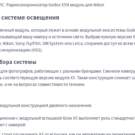
1С: Радиосинхронизатор Godox X5N модуль для Nikon
 системе освещения
енный модуль, который лежит в основе модульной экосистемы Godox.
язывающий вашу камеру и источники света. Выбрав нужную версию X
 Nikon, Sony, Fujifilm, OM System или Leica, сохраняя доступ ко в
синхронизацию (HSS).
ыбора системы
 для фотографов, работающих с разными брендами. Сменили камеру
ить соответствующую версию модуля X5. Такая конструкция снижает з
е, а не на вопросах совместимости техники.
модульной конструкцией двойного назначения.
инении с модульной вспышкой блок X5 выполняет роль стандартног
кт с камерой.
 стоит отсоединить X5 от вспышки, как он автоматически переключ