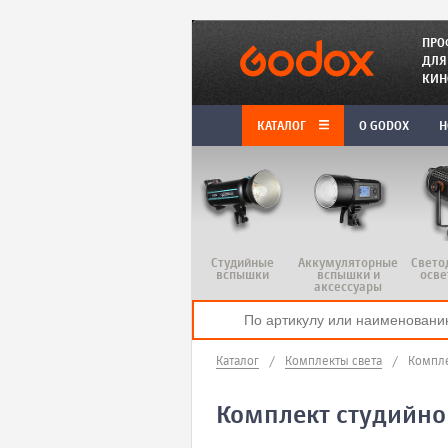
ПРО
ДЛЯ
КИН
КАТАЛОГ
O GODOX
Н
Студийные
Аккумуляторные
Свето
вспышки
вспышки и
осве
аксессуары
Каталог
/
Комплекты света
/
Компле
Комплект студийно