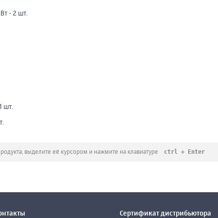
т - 2 шт.
1 шт.
т.
ctrl + Enter
продукта, выделите её курсором и нажмите на клавиатуре
онтакты
Сертификат дистрибьютора