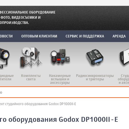
ФЕССИОНАЛЬНОЕ ОБОРУДОВАНИЕ
 ФОТО, ВИДЕОСЪЕМКИ И
ОПРОИЗВОДСТВА.
ОВОСТИ
ОПТОВЫМ КЛИЕНТАМ
СЕРВИС И ПОДДЕРЖКА
АРЕНДА
диодные
Комплекты
Радиосинхронизаторы
Студ
Накамерные
тители
света
и триггеры
обору
вспышки и
и акс
аксессуары
кт студийного оборудования Godox DP1000II-E
го оборудования Godox DP1000II-E