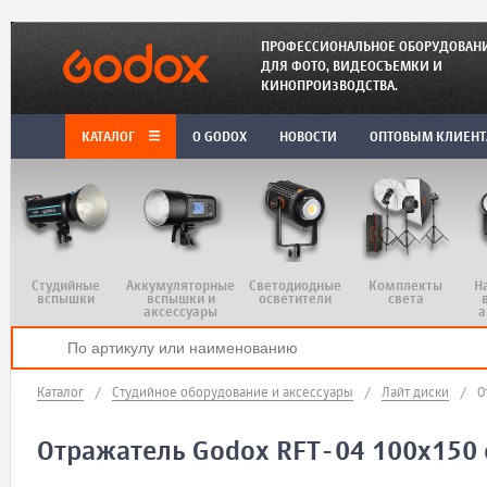
ПРОФЕССИОНАЛЬНОЕ ОБОРУДОВАН
ДЛЯ ФОТО, ВИДЕОСЪЕМКИ И
КИНОПРОИЗВОДСТВА.
КАТАЛОГ
O GODOX
НОВОСТИ
ОПТОВЫМ КЛИЕН
Студийные
Аккумуляторные
Светодиодные
Комплекты
Н
вспышки
вспышки и
осветители
света
аксессуары
а
Каталог
/
Студийное оборудование и аксессуары
/
Лайт диски
/
О
Отражатель Godox RFT-04 100x150