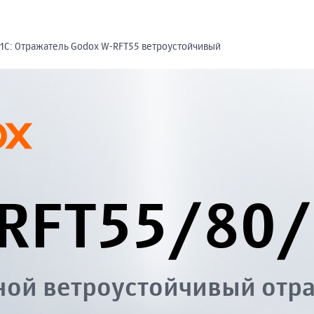
1С: Отражатель Godox W-RFT55 ветроустойчивый
RFT55/80/
ной ветроустойчивый отр