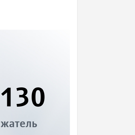
130
ажатель