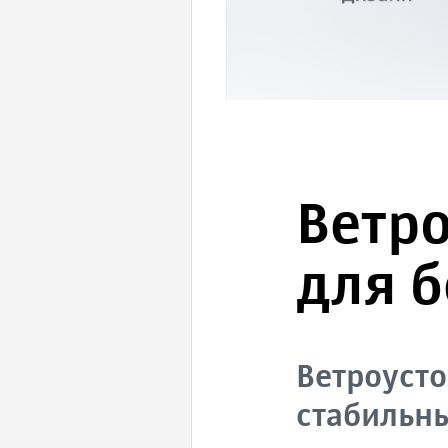
Ветр
для 
Ветроусто
стабильны