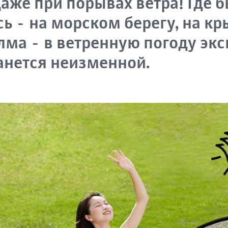
даже при порывах ветра! Где 
ь - на морском берегу, на кр
лма - в ветренную погоду эк
анется неизменной.