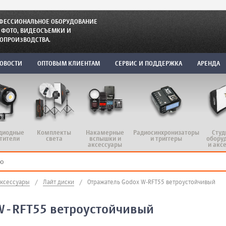
ФЕССИОНАЛЬНОЕ ОБОРУДОВАНИЕ
 ФОТО, ВИДЕОСЪЕМКИ И
ОПРОИЗВОДСТВА.
ОВОСТИ
ОПТОВЫМ КЛИЕНТАМ
СЕРВИС И ПОДДЕРЖКА
АРЕНДА
диодные
Комплекты
Радиосинхронизаторы
Студ
Накамерные
тители
света
и триггеры
обору
вспышки и
и акс
аксессуары
аксессуары
/
Лайт диски
/
Отражатель Godox W-RFT55 ветроустойчивый
W-RFT55 ветроустойчивый