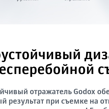
оустойчивый ди
бесперебойной с
йчивый отражатель Godox об
й результат при съемке на о