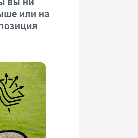
бы вы ни
ыше или на
спозиция