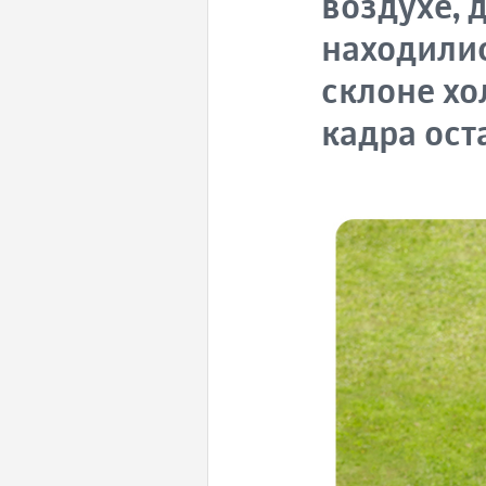
воздухе, 
находилис
склоне хо
кадра ост