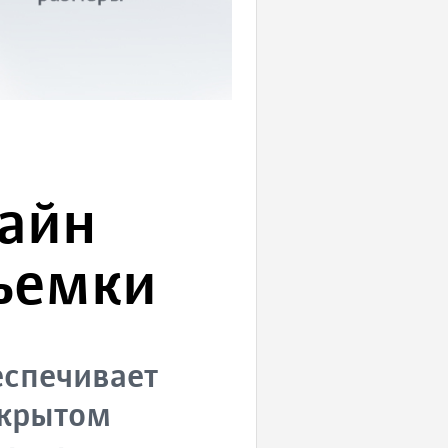
зайн
ъемки
еспечивает
ткрытом