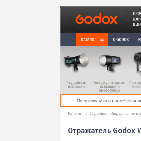
ПРО
ДЛЯ
КИН
КАТАЛОГ
O GODOX
Н
Студийные
Аккумуляторные
Свето
вспышки
вспышки и
осве
аксессуары
Каталог
/
Студийное оборудование и 
Отражатель Godox 