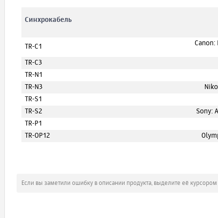
Синхрокабель
Canon: 
TR-C1
TR-C3
TR-N1
TR-N3
Niko
TR-S1
TR-S2
Sony: A
TR-P1
TR-OP12
Olymp
Если вы заметили ошибку в описании продукта, выделите её курсоро