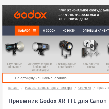
ПРОФЕССИОНАЛЬНОЕ ОБОРУДОВАН
ДЛЯ ФОТО, ВИДЕОСЪЕМКИ И
КИНОПРОИЗВОДСТВА.
КАТАЛОГ
O GODOX
НОВОСТИ
ОПТОВЫМ КЛИЕН
Студийные
Аккумуляторные
Светодиодные
Комплекты
Н
вспышки
вспышки и
осветители
света
аксессуары
а
Каталог
/
Радиосинхронизаторы и триггеры
/
Серия XR
/
Приемни
Приемник Godox XR TTL для Canon 