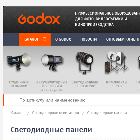
ПРОФЕССИОНАЛЬНОЕ ОБОРУДОВАН
ДЛЯ ФОТО, ВИДЕОСЪЕМКИ И
КИНОПРОИЗВОДСТВА.
КАТАЛОГ
O GODOX
НОВОСТИ
ОПТОВЫМ КЛИЕН
Студийные
Аккумуляторные
Светодиодные
Комплекты
Н
вспышки
вспышки и
осветители
света
аксессуары
а
Каталог
/
Светодиодные осветители
/
Светодиодные панели
Светодиодные панели