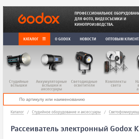
ПРОФЕССИОНАЛЬНОЕ ОБОРУДОВАН
ДЛЯ ФОТО, ВИДЕОСЪЕМКИ И
КИНОПРОИЗВОДСТВА.
КАТАЛОГ
O GODOX
НОВОСТИ
ОПТОВЫМ КЛИЕН
Студийные
Аккумуляторные
Светодиодные
Комплекты
Н
вспышки
вспышки и
осветители
света
аксессуары
а
Каталог
/
Студийное оборудование и аксессуары
/
Светофомирующи
Рассеиватель электронный Godox 