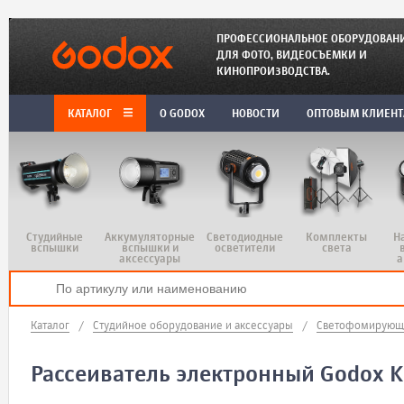
ПРОФЕССИОНАЛЬНОЕ ОБОРУДОВАН
ДЛЯ ФОТО, ВИДЕОСЪЕМКИ И
КИНОПРОИЗВОДСТВА.
КАТАЛОГ
O GODOX
НОВОСТИ
ОПТОВЫМ КЛИЕН
Студийные
Аккумуляторные
Светодиодные
Комплекты
Н
вспышки
вспышки и
осветители
света
аксессуары
а
Каталог
/
Студийное оборудование и аксессуары
/
Светофомирующи
Рассеиватель электронный Godox 