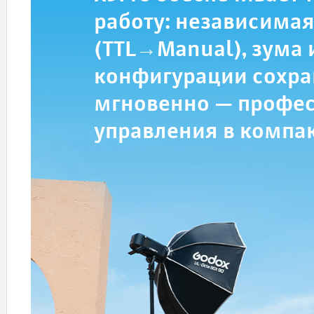
работу: независимая
(TTL→Manual), зума 
конфигурации сохра
мгновенно — профе
управления в комп