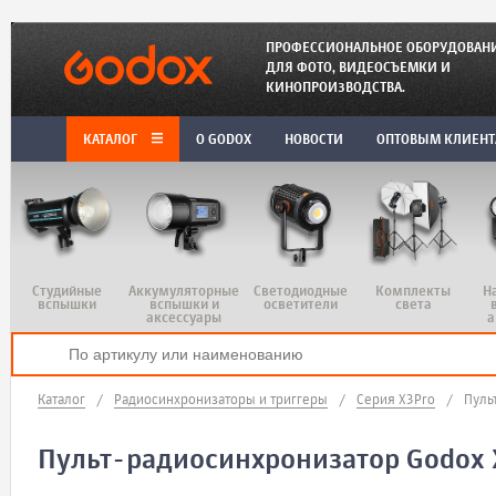
ПРОФЕССИОНАЛЬНОЕ ОБОРУДОВАН
ДЛЯ ФОТО, ВИДЕОСЪЕМКИ И
КИНОПРОИЗВОДСТВА.
КАТАЛОГ
O GODOX
НОВОСТИ
ОПТОВЫМ КЛИЕН
Студийные
Аккумуляторные
Светодиодные
Комплекты
Н
вспышки
вспышки и
осветители
света
аксессуары
а
Каталог
/
Радиосинхронизаторы и триггеры
/
Серия X3Pro
/
Пуль
Пульт-радиосинхронизатор Godox X