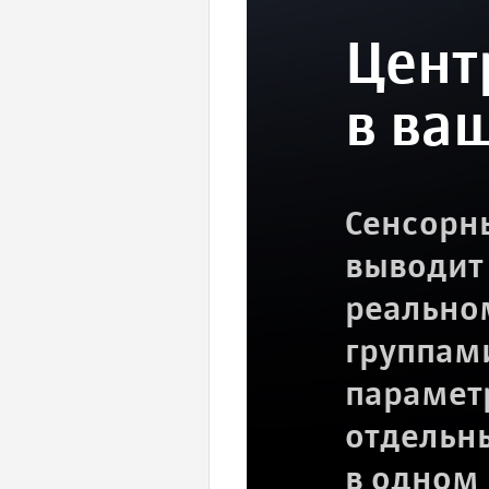
Цент
в ва
Сенсорн
выводит
реально
группам
парамет
отдельн
в одном