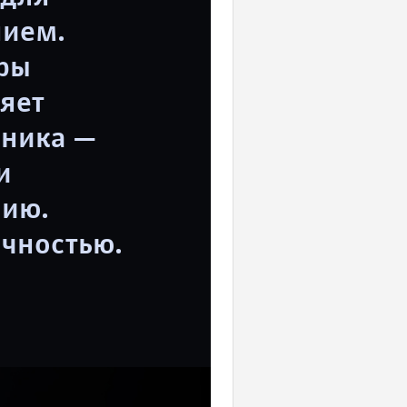
нием.
тры
яет
чника —
и
нию.
очностью.