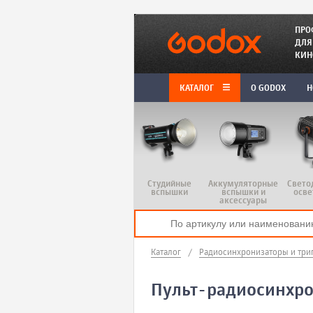
ПРО
ДЛЯ
КИН
КАТАЛОГ
O GODOX
Н
Студийные
Аккумуляторные
Свето
вспышки
вспышки и
осве
аксессуары
Каталог
/
Радиосинхронизаторы и три
Пульт-радиосинхрон