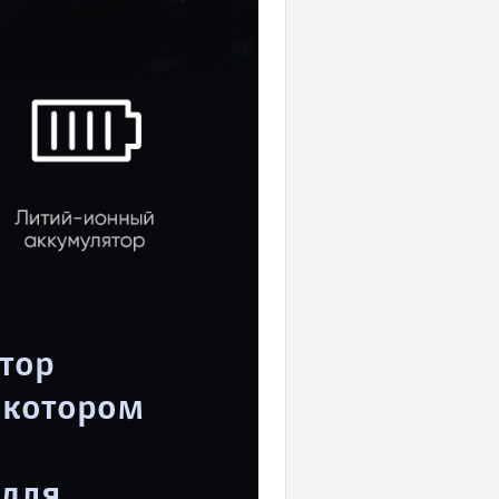
тор
в котором
 для