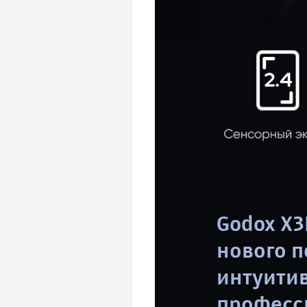
Godox X
нового п
интуитив
професс