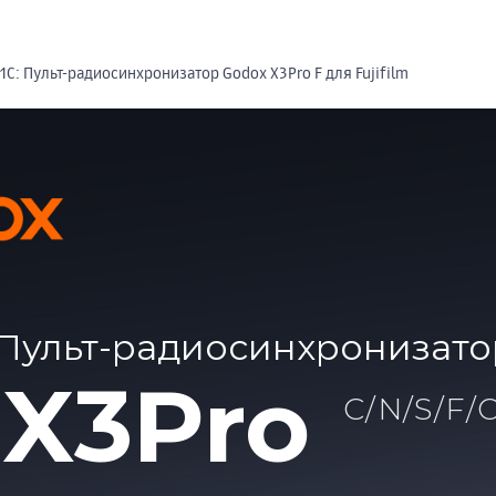
С: Пульт-радиосинхронизатор Godox X3Pro F для Fujifilm
Пульт-радиосинхронизато
X3Pro
C/N/S/F/