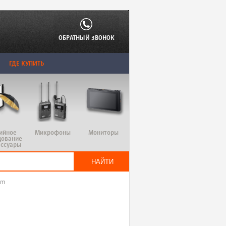
ОБРАТНЫЙ ЗВОНОК
ГДЕ КУПИТЬ
ийное
Микрофоны
Мониторы
дование
ессуары
lm