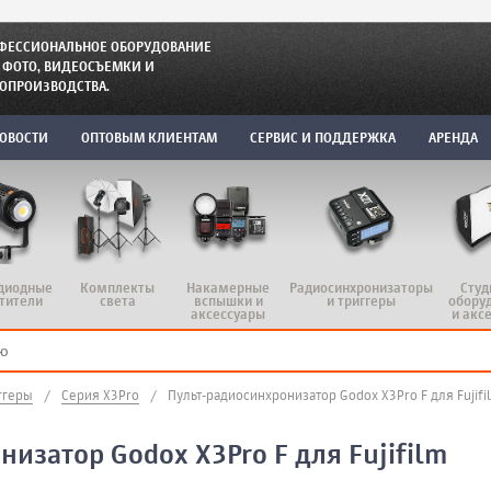
ФЕССИОНАЛЬНОЕ ОБОРУДОВАНИЕ
 ФОТО, ВИДЕОСЪЕМКИ И
ОПРОИЗВОДСТВА.
ОВОСТИ
ОПТОВЫМ КЛИЕНТАМ
СЕРВИС И ПОДДЕРЖКА
АРЕНДА
диодные
Комплекты
Радиосинхронизаторы
Студ
Накамерные
тители
света
и триггеры
обору
вспышки и
и акс
аксессуары
ггеры
/
Серия X3Pro
/
Пульт-радиосинхронизатор Godox X3Pro F для Fujifi
изатор Godox X3Pro F для Fujifilm