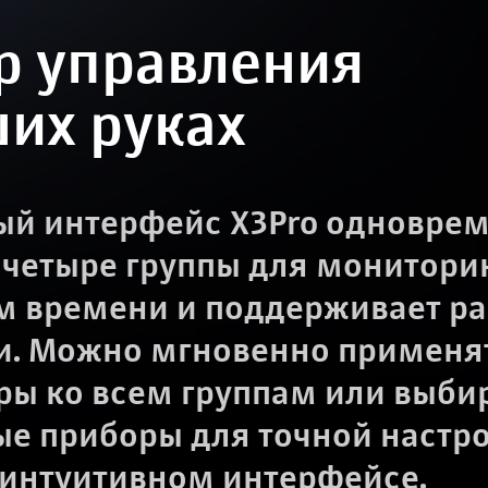
р управления
ших руках
ый интерфейс X3Pro одновре
 четыре группы для мониторин
м времени и поддерживает раб
и. Можно мгновенно применя
ры ко всем группам или выби
ые приборы для точной настро
 интуитивном интерфейсе.