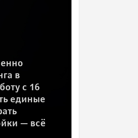
менно
га в
оту с 16
ть единые
рать
йки — всё