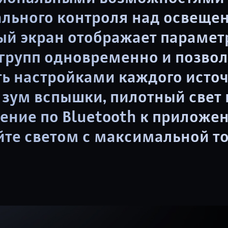
льного контроля над освеще
ый экран отображает параме
 групп одновременно и позвол
ть настройками каждого исто
зум вспышки, пилотный свет 
ение по Bluetooth к приложе
йте светом с максимальной т