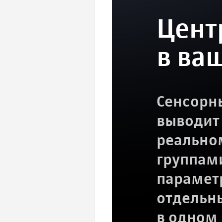
Цент
в ва
Сенсорн
выводит
реально
группам
парамет
отдельн
в одном