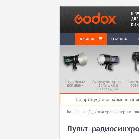
ПРО
ДЛЯ
КИН
КАТАЛОГ
O GODOX
Н
Студийные
Аккумуляторные
Свето
вспышки
вспышки и
осве
аксессуары
Каталог
/
Радиосинхронизаторы и три
Пульт-радиосинхрон