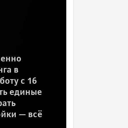
менно
га в
оту с 16
ть единые
рать
йки — всё