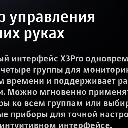
р управления
ших руках
ый интерфейс X3Pro одновре
 четыре группы для мониторин
м времени и поддерживает раб
и. Можно мгновенно применя
ры ко всем группам или выби
ые приборы для точной настро
 интуитивном интерфейсе.