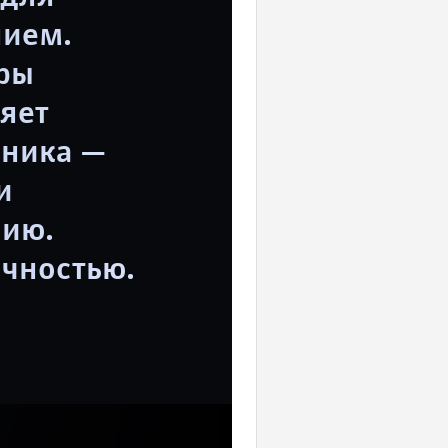
нием.
тры
яет
чника —
и
нию.
очностью.