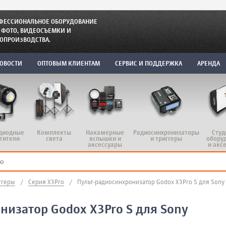
ФЕССИОНАЛЬНОЕ ОБОРУДОВАНИЕ
 ФОТО, ВИДЕОСЪЕМКИ И
ОПРОИЗВОДСТВА.
ОВОСТИ
ОПТОВЫМ КЛИЕНТАМ
СЕРВИС И ПОДДЕРЖКА
АРЕНДА
диодные
Комплекты
Радиосинхронизаторы
Студ
Накамерные
тители
света
и триггеры
обору
вспышки и
и акс
аксессуары
ггеры
/
Серия X3Pro
/
Пульт-радиосинхронизатор Godox X3Pro S для Sony
изатор Godox X3Pro S для Sony