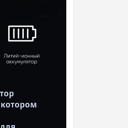
тор
в котором
 для