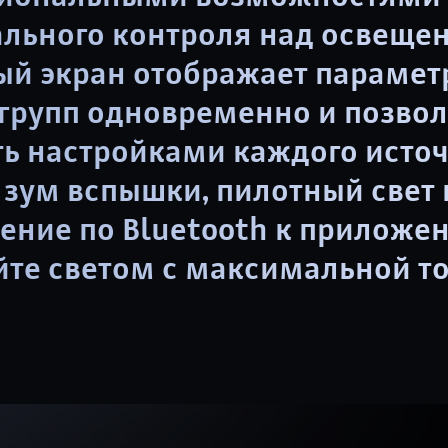
льного контроля над освеще
ый экран отображает параме
 групп одновременно и позвол
ть настройками каждого исто
зум вспышки, пилотный свет 
ение по Bluetooth к приложе
йте светом с максимальной т