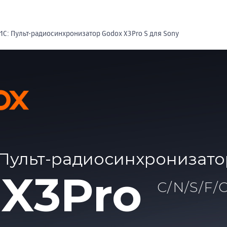
1С: Пульт-радиосинхронизатор Godox X3Pro S для Sony
Пульт-радиосинхронизато
X3Pro
C/N/S/F/