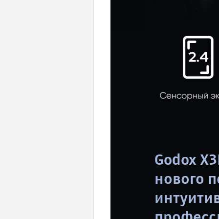
Godox X
нового п
интуитив
професс