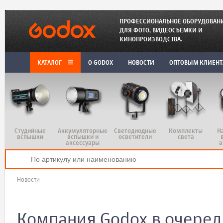
ПРОФЕССИОНАЛЬНОЕ ОБОРУДОВАН
ДЛЯ ФОТО, ВИДЕОСЪЕМКИ И
КИНОПРОИЗВОДСТВА.
КАТАЛОГ
O GODOX
НОВОСТИ
ОПТОВЫМ КЛИЕН
Студийные
Аккумуляторные
Светодиодные
Комплекты
Н
вспышки
вспышки и
осветители
света
аксессуары
а
Новости
Компания Godox в очеред