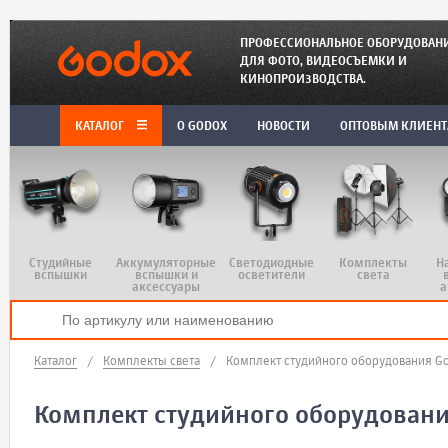
ПРОФЕССИОНАЛЬНОЕ ОБОРУДОВАН
ДЛЯ ФОТО, ВИДЕОСЪЕМКИ И
КИНОПРОИЗВОДСТВА.
КАТАЛОГ
O GODOX
НОВОСТИ
ОПТОВЫМ КЛИЕН
Студийные
Аккумуляторные
Светодиодные
Комплекты
Н
вспышки
вспышки и
осветители
света
аксессуары
а
Каталог
/
Комплекты света
/
Комплект студийного оборудования Go
Комплект студийного оборудовани