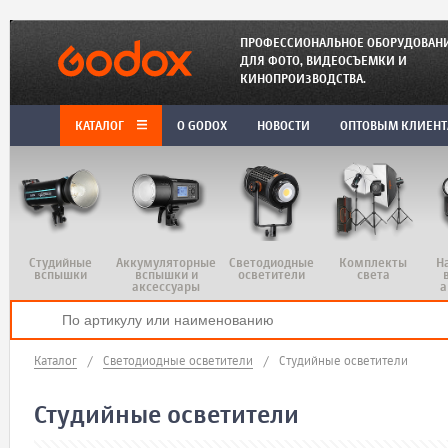
ПРОФЕССИОНАЛЬНОЕ ОБОРУДОВАН
ДЛЯ ФОТО, ВИДЕОСЪЕМКИ И
КИНОПРОИЗВОДСТВА.
КАТАЛОГ
O GODOX
НОВОСТИ
ОПТОВЫМ КЛИЕН
Студийные
Аккумуляторные
Светодиодные
Комплекты
Н
вспышки
вспышки и
осветители
света
аксессуары
а
Каталог
/
Светодиодные осветители
/
Студийные осветители
Студийные осветители